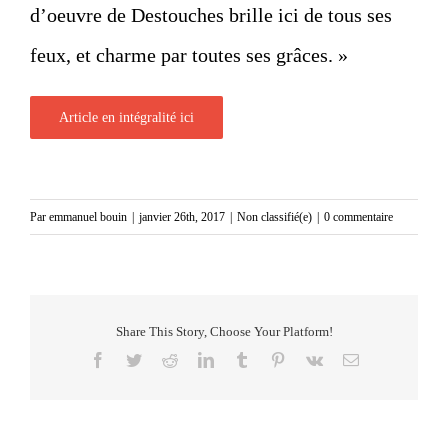
d’oeuvre de Destouches brille ici de tous ses
feux, et charme par toutes ses grâces. »
Article en intégralité ici
Par
emmanuel bouin
|
janvier 26th, 2017
|
Non classifié(e)
|
0 commentaire
Share This Story, Choose Your Platform!
Facebook
Twitter
Reddit
LinkedIn
Tumblr
Pinterest
Vk
Email