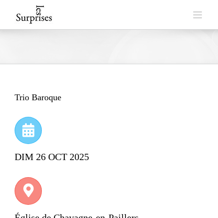
Skip
to
content
Trio Baroque
DIM 26 OCT 2025
Église de Chavagne-en-Paillers