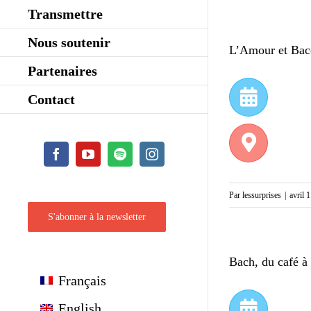
Transmettre
Nous soutenir
L’Amour et Bac
Partenaires
Contact
Facebook
YouTube
Spotify
Instagram
Par
lessurprises
|
avril 
S'abonner à la newsletter
Bach, du café à 
Français
English