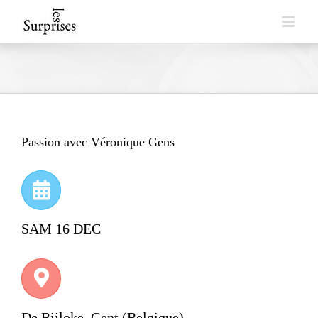
Skip
to
content
Passion avec Véronique Gens
SAM 16 DEC
De Bijloke, Gent (Belgique)