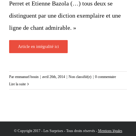
Perret et Etienne Bazola (…) tous deux se
distinguent par une diction exemplaire et une
ligne de chant admirable. »
Article en intégralité ici
Par
emmanuel bouin
|
avril 26th, 2014
|
Non classifié(e)
|
0 commentaire
Lire la suite
© Copyright 2017 - Les Surprises - Tous droits réservés -
Mentions légales