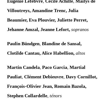
Eugénie Lefebvre
,
Cécile Achille
,
Maïlys de
Villoutreys
, Amandine Trenc,
Julia
Beaumier
, Eva Plouvier, Juliette Perret,
Jehanne Amzal, Jeanne Lefort,
sopranos
Paulin Bündgen
,
Blandine de Sansal,
Clotilde Cantau, Alice Habellion,
altos
Martin Candela
,
Paco Garcia
,
Martial
Pauliat
,
Clément Debieuvre
,
Davy Cornillot,
François-Olivier Jean, Romain Bazola,
Stephen Collardelle
,
ténors