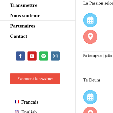
La Passion selo
Transmettre
Nous soutenir
Partenaires
Contact
Facebook
YouTube
Spotify
Instagram
Par
lessurprises
|
juille
S'abonner à la newsletter
Te Deum
Français
English