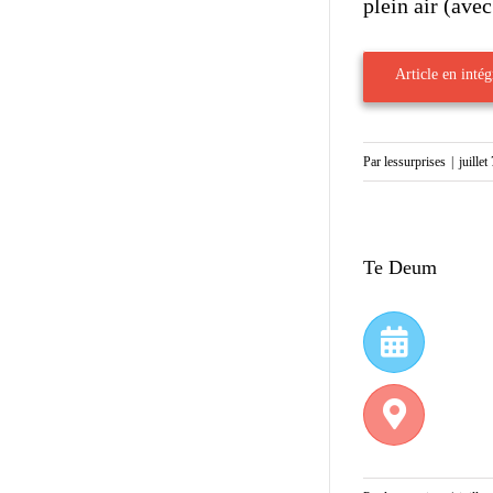
plein air (avec
Article en intégr
Par
lessurprises
|
juillet
Te Deum