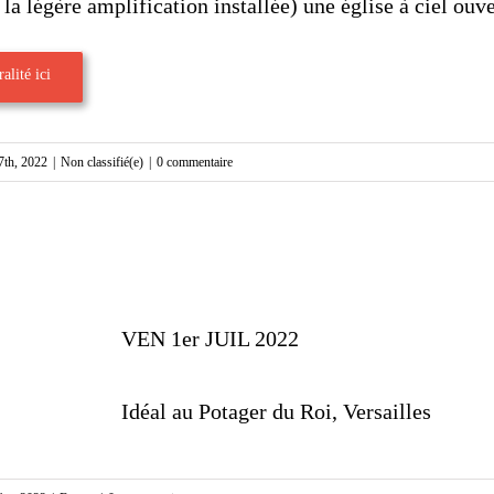
 la légère amplification installée) une église à ciel ouve
alité ici
 7th, 2022
|
Non classifié(e)
|
0 commentaire
VEN 1er JUIL 2022
Idéal au Potager du Roi, Versailles