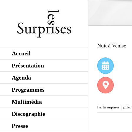
Skip
to
content
Nuit à Venise
Accueil
Présentation
Agenda
Programmes
Multimédia
Par
lessurprises
|
juille
Discographie
Presse