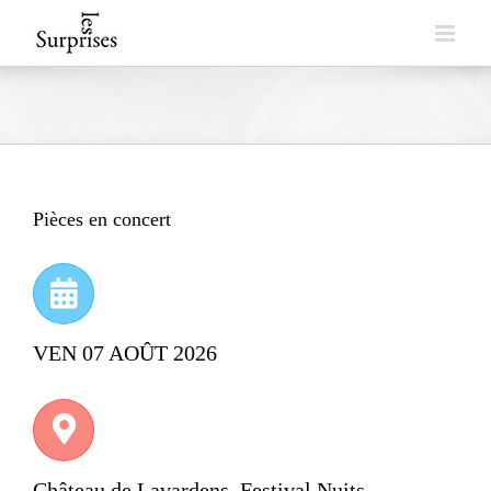
Skip
to
content
Pièces en concert
VEN 07 AOÛT 2026
Château de Lavardens, Festival Nuits