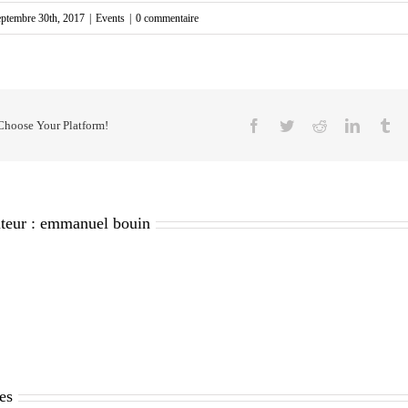
eptembre 30th, 2017
|
Events
|
0 commentaire
Facebook
Twitter
Reddit
LinkedI
Tu
 Choose Your Platform!
teur :
emmanuel bouin
res