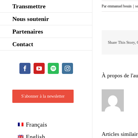
Transmettre
Par
emmanuel bouin
|
s
Nous soutenir
Partenaires
Share This Story,
Contact
Facebook
YouTube
Spotify
Instagram
À propos de l'au
S'abonner à la newsletter
Français
Articles similai
English