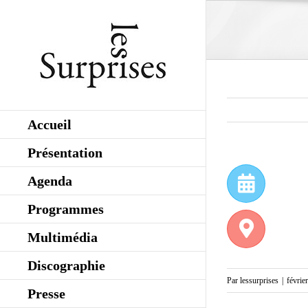
Skip
to
content
Accueil
Présentation
Agenda
Programmes
Multimédia
Discographie
Par
lessurprises
|
févrie
Presse