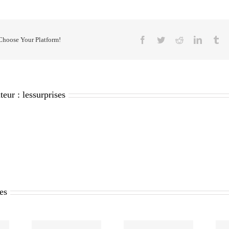
Facebook
Twitter
Reddit
LinkedI
Tu
 Choose Your Platform!
teur :
lessurprises
res