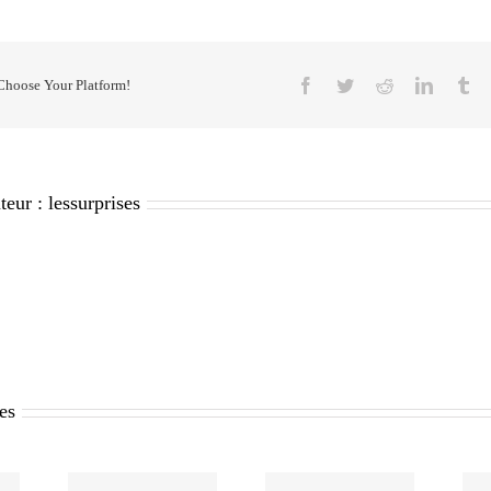
Facebook
Twitter
Reddit
LinkedI
Tu
 Choose Your Platform!
teur :
lessurprises
res