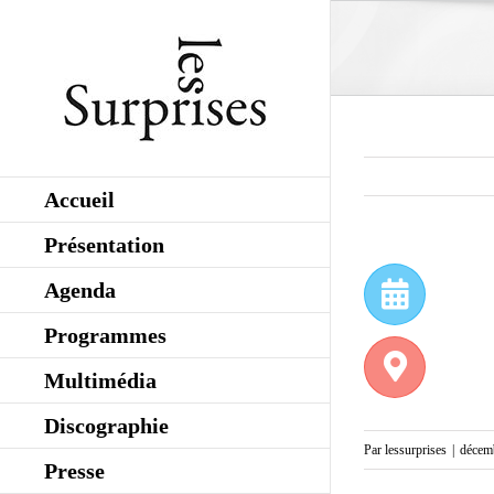
Skip
to
content
Accueil
Présentation
Agenda
Programmes
Multimédia
Discographie
Par
lessurprises
|
décemb
Presse