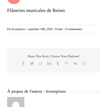
Flâneries musicales de Reims
Par
lessurprises
|
septembre 18th, 2020
|
Events
|
0 commentaire
Share This Story, Choose Your Platform!
Facebook
Twitter
Reddit
LinkedIn
Tumblr
Pinterest
Vk
Email
À propos de l'auteur :
lessurprises