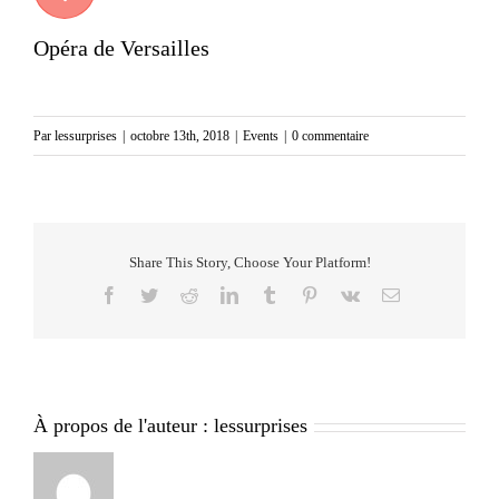
Opéra de Versailles
Par
lessurprises
|
octobre 13th, 2018
|
Events
|
0 commentaire
Share This Story, Choose Your Platform!
Facebook
Twitter
Reddit
LinkedIn
Tumblr
Pinterest
Vk
Email
À propos de l'auteur :
lessurprises