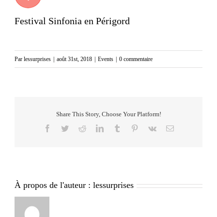
Festival Sinfonia en Périgord
Par
lessurprises
|
août 31st, 2018
|
Events
|
0 commentaire
Share This Story, Choose Your Platform!
Facebook
Twitter
Reddit
LinkedIn
Tumblr
Pinterest
Vk
Email
À propos de l'auteur :
lessurprises