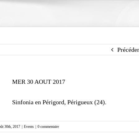
Précéde
MER 30 AOUT 2017
Sinfonia en Périgord
, Périgueux (24).
oût 30th, 2017
|
Events
|
0 commentaire