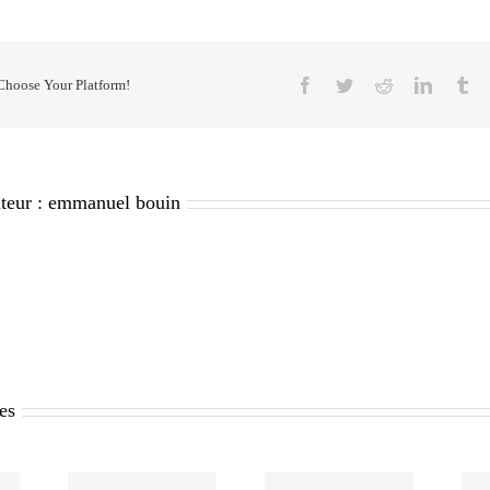
Facebook
Twitter
Reddit
LinkedI
Tu
 Choose Your Platform!
teur :
emmanuel bouin
res