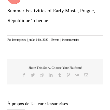
Summer Festivities of Early Music, Prague,
République Tchèque
Par
lessurprises
|
juillet 14th, 2020
|
Events
|
0 commentaire
Share This Story, Choose Your Platform!
Facebook
Twitter
Reddit
LinkedIn
Tumblr
Pinterest
Vk
Email
À propos de l'auteur :
lessurprises