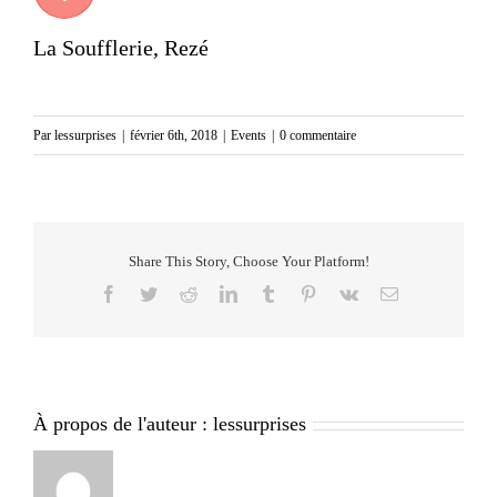
La Soufflerie, Rezé
Par
lessurprises
|
février 6th, 2018
|
Events
|
0 commentaire
Share This Story, Choose Your Platform!
Facebook
Twitter
Reddit
LinkedIn
Tumblr
Pinterest
Vk
Email
À propos de l'auteur :
lessurprises