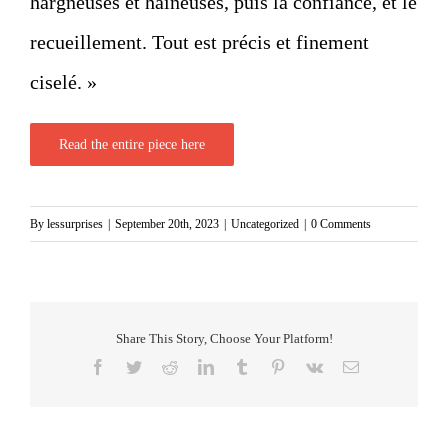
hargneuses et haineuses, puis la confiance, et le
recueillement. Tout est précis et finement
ciselé. »
Read the entire piece here
By
lessurprises
|
September 20th, 2023
|
Uncategorized
|
0 Comments
Share This Story, Choose Your Platform!
Facebook
Twitter
Reddit
LinkedIn
Tumblr
Pinterest
Vk
Email