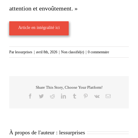
attention et envoûtement. »
Article en intégralité ici
Par
lessurprises
|
avril 8th, 2026
|
Non classifié(e)
|
0 commentaire
Share This Story, Choose Your Platform!
Facebook
Twitter
Reddit
LinkedIn
Tumblr
Pinterest
Vk
Email
À propos de l'auteur :
lessurprises