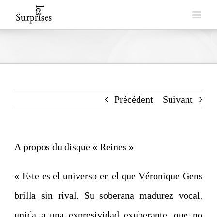
Skip
to
content
Précédent
Suivant
A propos du disque « Reines »
« Este es el universo en el que Véronique Gens
brilla sin rival. Su soberana madurez vocal,
unida a una expresividad exuberante, que no