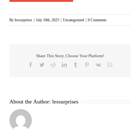
By
lessurprises
|
July 10th, 2025
|
Uncategorized
|
0 Comments
Share This Story, Choose Your Platform!
Facebook
Twitter
Reddit
LinkedIn
Tumblr
Pinterest
Vk
Email
About the Author:
lessurprises