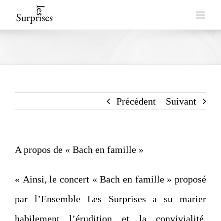
Skip
to
content
Précédent
Suivant
A propos de « Bach en famille »
« Ainsi, le concert « Bach en famille » proposé
par l’Ensemble Les Surprises a su marier
habilement l’érudition et la convivialité,