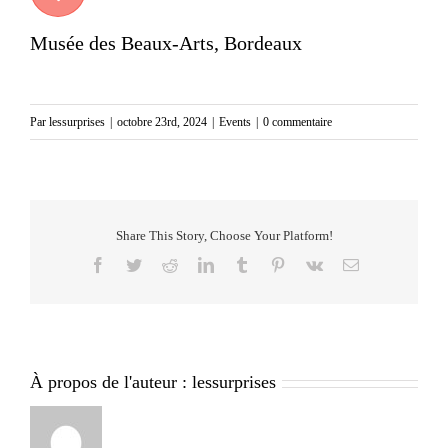
Musée des Beaux-Arts, Bordeaux
Par
lessurprises
|
octobre 23rd, 2024
|
Events
|
0 commentaire
Share This Story, Choose Your Platform!
Facebook
Twitter
Reddit
LinkedIn
Tumblr
Pinterest
Vk
Email
À propos de l'auteur :
lessurprises