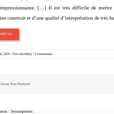
 impressionnante. […] Il est très difficile de mettre
en construit et d’une qualité d’interprétation de très ha
alité ici
nd, 2026
|
Non classifié(e)
|
0 commentaire
 Choose Your Platform!
teur :
lessurprises