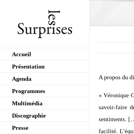
Skip
to
content
Accueil
Présentation
A propos du d
Agenda
Programmes
« Véronique Ge
Multimédia
savoir-faire d
Discographie
sentiments. [
Presse
facilité. L’éq