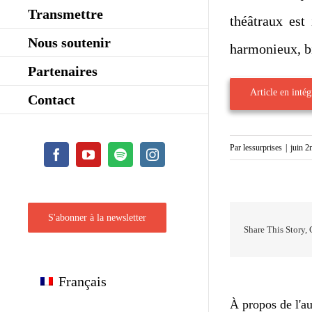
Transmettre
théâtraux est
Nous soutenir
harmonieux, bi
Partenaires
Article en intégr
Contact
Par
lessurprises
|
juin 2
Facebook
YouTube
Spotify
Instagram
S'abonner à la newsletter
Share This Story,
Français
À propos de l'au