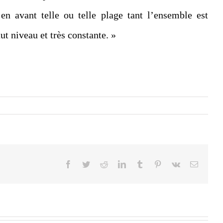
 en avant telle ou telle plage tant l’ensemble est
ut niveau et très constante. »
Facebook
Twitter
Reddit
LinkedIn
Tumblr
Pinterest
Vk
Email