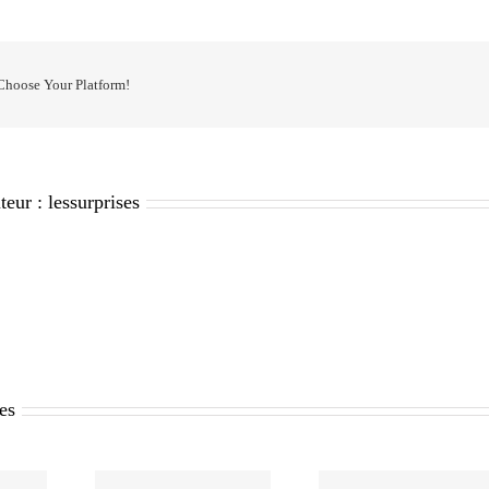
 Choose Your Platform!
teur :
lessurprises
res