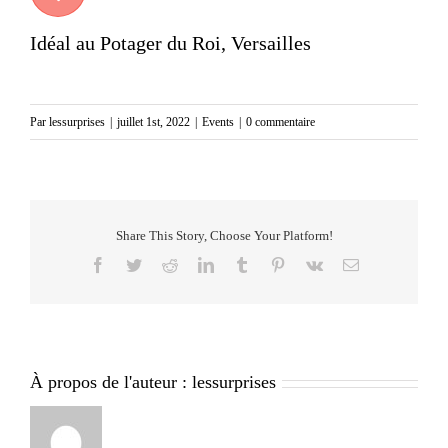
Idéal au Potager du Roi, Versailles
Par
lessurprises
|
juillet 1st, 2022
|
Events
|
0 commentaire
Share This Story, Choose Your Platform!
Facebook
Twitter
Reddit
LinkedIn
Tumblr
Pinterest
Vk
Email
À propos de l'auteur :
lessurprises