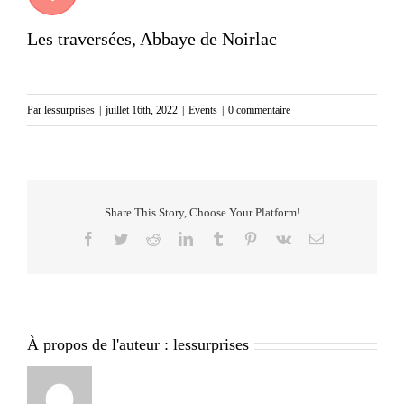
Les traversées, Abbaye de Noirlac
Par
lessurprises
|
juillet 16th, 2022
|
Events
|
0 commentaire
Share This Story, Choose Your Platform!
Facebook
Twitter
Reddit
LinkedIn
Tumblr
Pinterest
Vk
Email
À propos de l'auteur :
lessurprises