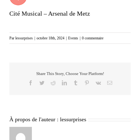
Cité Musical – Arsenal de Metz
Par
lessurprises
|
octobre 18th, 2024
|
Events
|
0 commentaire
Share This Story, Choose Your Platform!
Facebook
Twitter
Reddit
LinkedIn
Tumblr
Pinterest
Vk
Email
À propos de l'auteur :
lessurprises