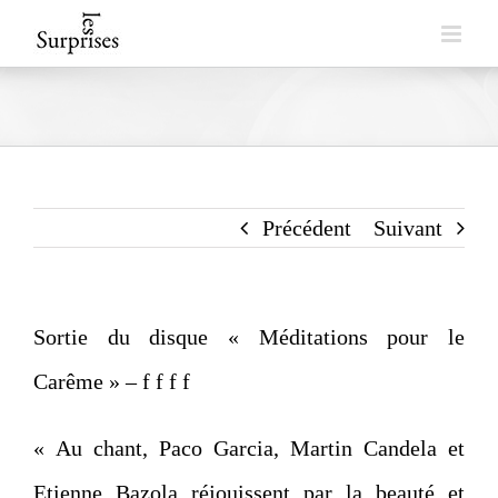
Skip
to
content
Précédent
Suivant
Sortie du disque « Méditations pour le
Carême » – f f f f
« Au chant, Paco Garcia, Martin Candela et
Etienne Bazola réjouissent par la beauté et