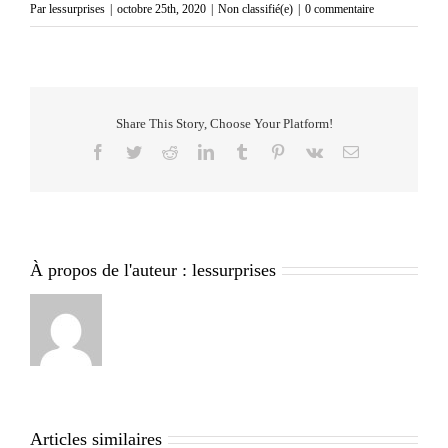
Par
lessurprises
|
octobre 25th, 2020
|
Non classifié(e)
|
0 commentaire
Share This Story, Choose Your Platform!
Facebook
Twitter
Reddit
LinkedIn
Tumblr
Pinterest
Vk
Email
À propos de l'auteur :
lessurprises
Articles similaires