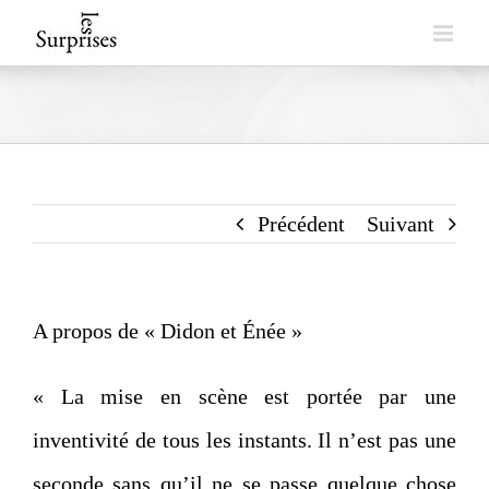
Skip
to
content
Précédent
Suivant
A propos de « Didon et
É
née »
« La mise en scène est portée par une
inventivité de tous les instants. Il n’est pas une
seconde sans qu’il ne se passe quelque chose