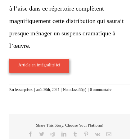
à l’aise dans ce répertoire complètent
magnifiquement cette distribution qui saurait
presque ménager un suspens dramatique à
l’œuvre.
Article en intégralité ici
Par
lessurprises
|
août 20th, 2024
|
Non classifié(e)
|
0 commentaire
Share This Story, Choose Your Platform!
Facebook
Twitter
Reddit
LinkedIn
Tumblr
Pinterest
Vk
Email