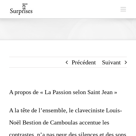
Skip
to
content
Précédent
Suivant
A propos de « La Passion selon Saint Jean »
A la tête de l’ensemble, le claveciniste
Louis-
Noël Bestion de Camboulas
accentue les
contrastes, n’a pas peur des silences et des sons