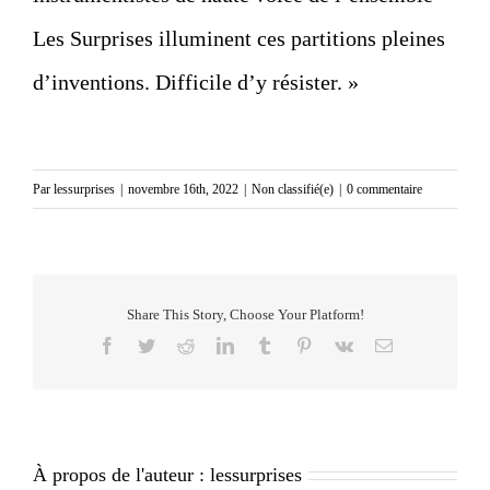
Les Surprises illuminent ces partitions pleines
d’inventions. Difficile d’y résister. »
Par
lessurprises
|
novembre 16th, 2022
|
Non classifié(e)
|
0 commentaire
Share This Story, Choose Your Platform!
Facebook
Twitter
Reddit
LinkedIn
Tumblr
Pinterest
Vk
Email
À propos de l'auteur :
lessurprises