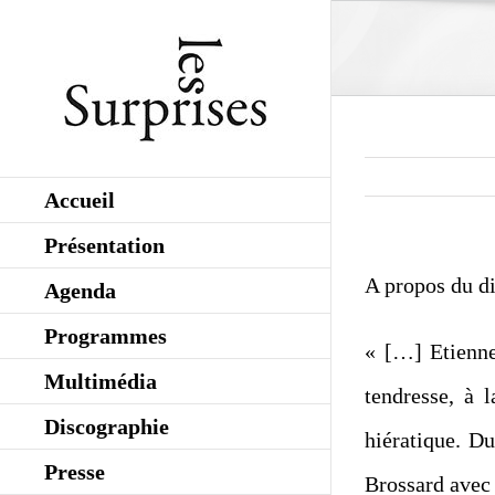
Skip
to
content
Accueil
Présentation
A propos du d
Agenda
Programmes
« […] Etienne
Multimédia
tendresse, à 
Discographie
hiératique. D
Presse
Brossard avec u