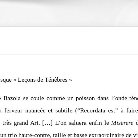
isque « Leçons de Ténèbres »
 Bazola se coule comme un poisson dans l’onde téné
la ferveur nuancée et subtile (“Recordata est” à fair
u très grand Art. […] L’on saluera enfin le
Miserere
d
n trio haute-contre, taille et basse extraordinaire de vi