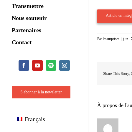
Transmettre
Article en intégr
Nous soutenir
Partenaires
Par
lessurprises
|
juin 1
Contact
Facebook
YouTube
Spotify
Instagram
Share This Story,
S'abonner à la newsletter
À propos de l'au
Français