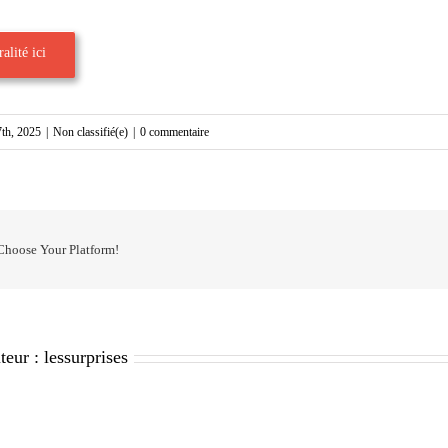
alité ici
7th, 2025
|
Non classifié(e)
|
0 commentaire
 Choose Your Platform!
teur :
lessurprises