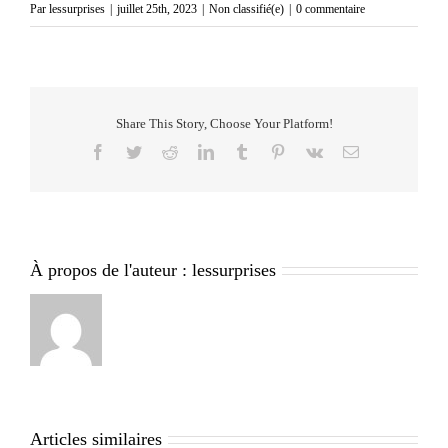
Par
lessurprises
|
juillet 25th, 2023
|
Non classifié(e)
|
0 commentaire
Share This Story, Choose Your Platform!
Facebook
Twitter
Reddit
LinkedIn
Tumblr
Pinterest
Vk
Email
À propos de l'auteur :
lessurprises
Articles similaires