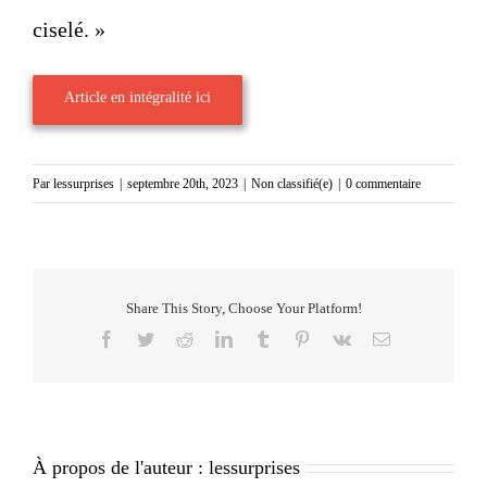
ciselé. »
Article en intégralité ici
Par
lessurprises
|
septembre 20th, 2023
|
Non classifié(e)
|
0 commentaire
Share This Story, Choose Your Platform!
Facebook
Twitter
Reddit
LinkedIn
Tumblr
Pinterest
Vk
Email
À propos de l'auteur :
lessurprises