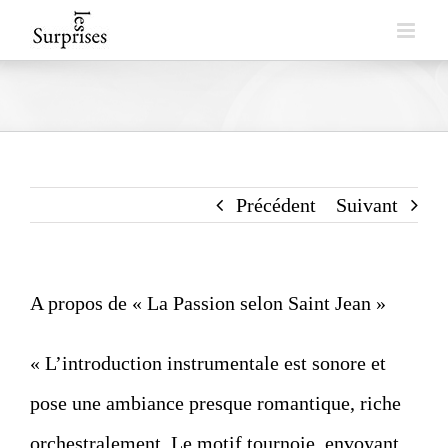
Skip
to
content
Précédent
Suivant
A propos de « La Passion selon Saint Jean »
« L’introduction instrumentale est sonore et
pose une ambiance presque romantique, riche
orchestralement. Le motif tournoie, envoyant