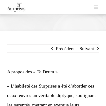
Skip
to
content
Précédent
Suivant
A propos des « Te Deum »
« L’habileté des Surprises a été d’aborder ces
deux œuvres un véritable diptyque, soulignant
les parentés, mettant en exergue leurs