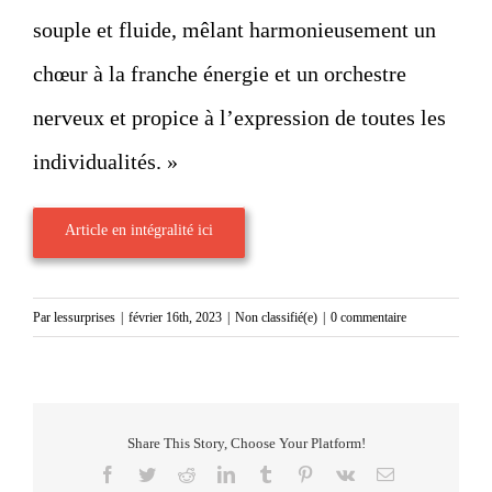
souple et fluide, mêlant harmonieusement un
chœur à la franche énergie et un orchestre
nerveux et propice à l’expression de toutes les
individualités. »
Article en intégralité ici
Par
lessurprises
|
février 16th, 2023
|
Non classifié(e)
|
0 commentaire
Share This Story, Choose Your Platform!
Facebook
Twitter
Reddit
LinkedIn
Tumblr
Pinterest
Vk
Email