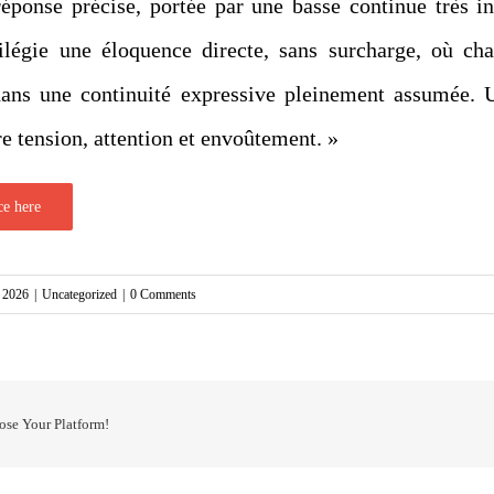
réponse précise, portée par une basse continue très in
ilégie une éloquence directe, sans surcharge, où 
t dans une continuité expressive pleinement assumée.
e tension, attention et envoûtement. »
ce here
, 2026
|
Uncategorized
|
0 Comments
ose Your Platform!