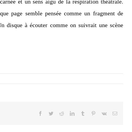
carnée et un sens aigu de la respiration théâtrale.
chaque page semble pensée comme un fragment de
 Un disque à écouter comme on suivrait une scène
Facebook
Twitter
Reddit
LinkedIn
Tumblr
Pinterest
Vk
Email