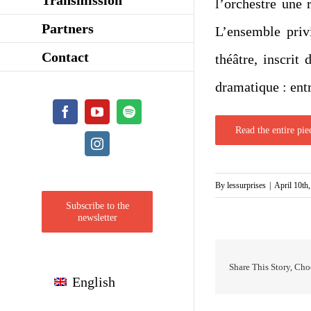
l’orchestre une 
Partners
L’ensemble priv
Contact
théâtre, inscri
dramatique : entr
Facebook
YouTube
Spotify
Read the entire pie
Instagram
By
lessurprises
|
April 10th
Subscribe to the
newsletter
Share This Story, Cho
English