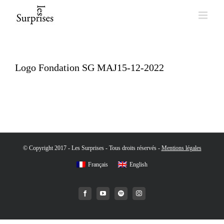
Skip
to
content
Logo Fondation SG MAJ15-12-2022
© Copyright 2017 - Les Surprises - Tous droits réservés -
Mentions légales
Français
English
Facebook
YouTube
Spotify
Instagram