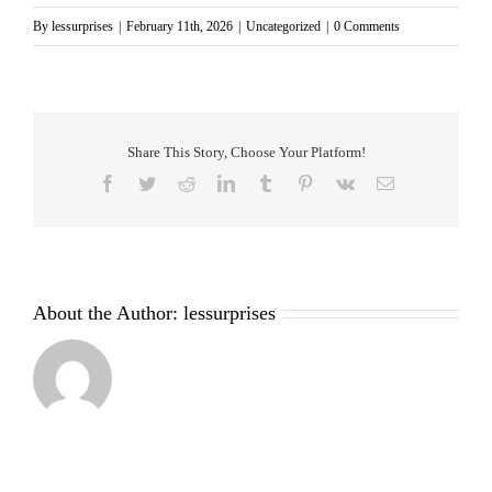
By
lessurprises
|
February 11th, 2026
|
Uncategorized
|
0 Comments
Share This Story, Choose Your Platform!
Facebook
Twitter
Reddit
LinkedIn
Tumblr
Pinterest
Vk
Email
About the Author:
lessurprises