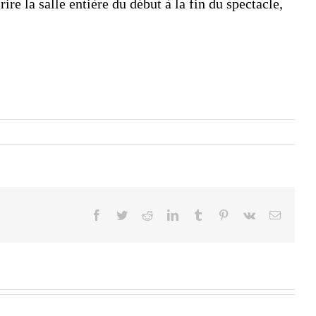
e la salle entière du début à la fin du spectacle,
Facebook
Twitter
Reddit
LinkedIn
Tumblr
Pinterest
Vk
Email