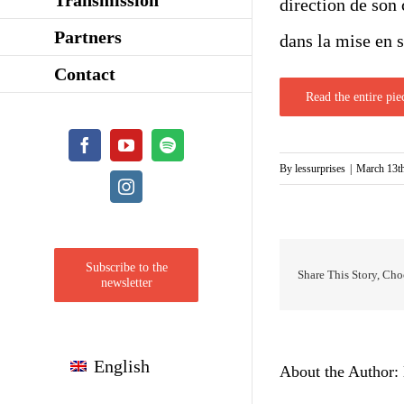
direction de son 
Partners
dans la mise en 
Contact
Read the entire pie
Facebook
YouTube
Spotify
By
lessurprises
|
March 13t
Instagram
Subscribe to the
Share This Story, Cho
newsletter
English
About the Author: