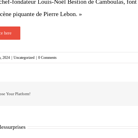
chef-fondateur Louis-Noël Bestion de Camboulas, font rir
scène piquante de Pierre Lebon. »
ce here
h, 2024
|
Uncategorized
|
0 Comments
ose Your Platform!
lessurprises