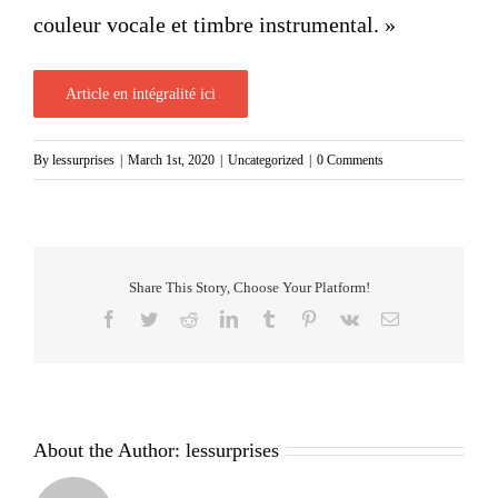
couleur vocale et timbre instrumental. »
Article en intégralité ici
By
lessurprises
|
March 1st, 2020
|
Uncategorized
|
0 Comments
Share This Story, Choose Your Platform!
Facebook
Twitter
Reddit
LinkedIn
Tumblr
Pinterest
Vk
Email
About the Author:
lessurprises