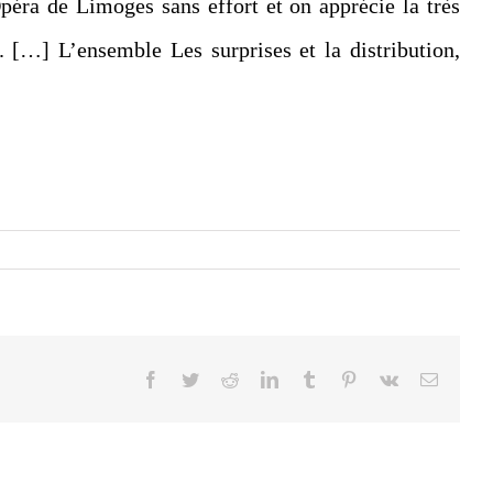
péra de Limoges sans effort et on apprécie la très
. […] L’ensemble Les surprises et la distribution,
Facebook
Twitter
Reddit
LinkedIn
Tumblr
Pinterest
Vk
Email