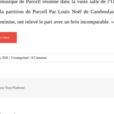
musique de Purcell résonne dans la vaste salle de l’O
 la partition de Purcell Par Louis Noël de Camboulas
minine, ont relevé le pari avec un brio incomparable. »
ce here
h, 2026
|
Uncategorized
|
0 Comments
ose Your Platform!