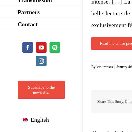
intense. […] La 
Partners
belle lecture de
Contact
exclusivement fé
Read the entire pie
Facebook
YouTube
Spotify
Instagram
By
lessurprises
|
January 4t
Subscribe to the
newsletter
Share This Story, Cho
English