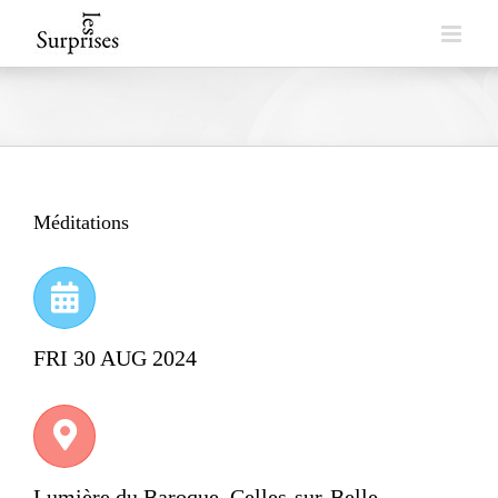
Skip
to
content
Méditations
FRI 30 AUG 2024
Lumière du Baroque, Celles-sur-Belle