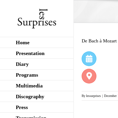
Skip
to
content
De Bach à Mozart
Home
Presentation
Diary
Programs
Multimedia
Discography
By
lessurprises
|
December 
Press
Transmission