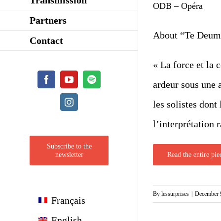
ODB – Opéra
Partners
About “Te Deum
Contact
« La force et la
Facebook
YouTube
Spotify
ardeur sous une 
Instagram
les solistes dont
l’interprétation r
Subscribe to the
Read the entire pie
newsletter
By
lessurprises
|
December 
Français
English