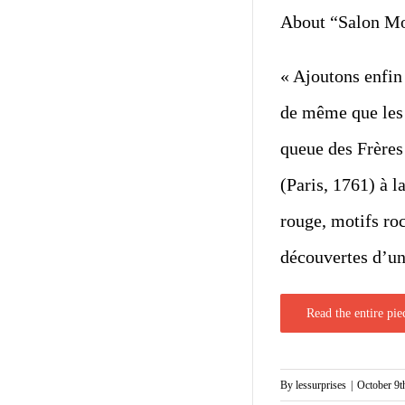
About “Salon Mo
« Ajoutons enfin
de même que les 
queue des Frères
(Paris, 1761) à l
rouge, motifs roc
découvertes d’un
Read the entire pie
By
lessurprises
|
October 9t