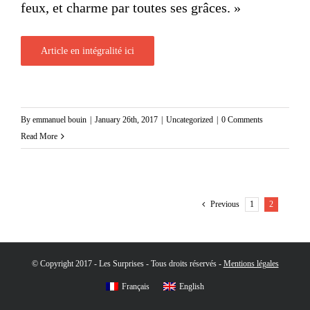
feux, et charme par toutes ses grâces. »
Article en intégralité ici
By
emmanuel bouin
|
January 26th, 2017
|
Uncategorized
|
0 Comments
Read More
1
2
Previous
© Copyright 2017 - Les Surprises - Tous droits réservés -
Mentions légales
Français
English