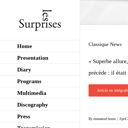
Skip
to
content
Classique News
Home
Presentation
« Superbe allure,
Diary
précède : il éta
Programs
Article en intégrali
Multimedia
Discography
Press
By
emmanuel bouin
|
April 
Transmission