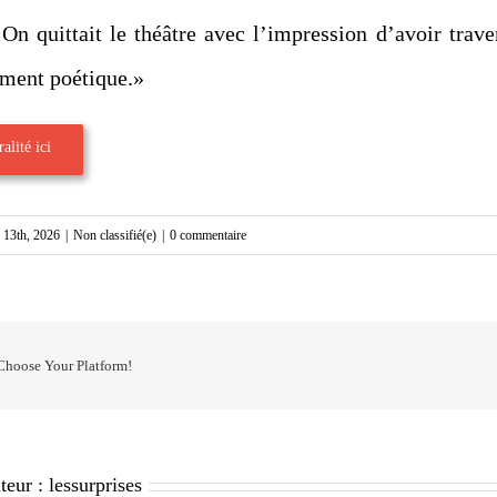
 On quittait le théâtre avec l’impression d’avoir trave
ment poétique.»
alité ici
r 13th, 2026
|
Non classifié(e)
|
0 commentaire
 Choose Your Platform!
teur :
lessurprises