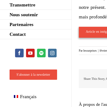
Transmettre
notre présent.
Nous soutenir
mais profondé
Partenaires
Article en intégr
Contact
Par
lessurprises
|
févrie
Facebook
YouTube
Spotify
Instagram
S'abonner à la newsletter
Share This Story,
Français
À propos de l'au