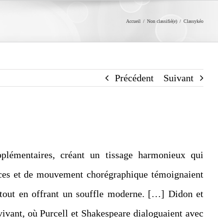
Accueil
/
Non classifié(e)
/
Classykéo
Précédent
Suivant
pplémentaires, créant un tissage harmonieux qui
lices et de mouvement chorégraphique témoignaient
e tout en offrant un souffle moderne. […] Didon et
vivant, où Purcell et Shakespeare dialoguaient avec