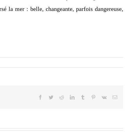
rsé la mer : belle, changeante, parfois dangereuse,
Facebook
Twitter
Reddit
LinkedIn
Tumblr
Pinterest
Vk
Email