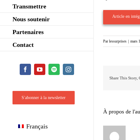
Transmettre
Article en intégr
Nous soutenir
Partenaires
Par
lessurprises
|
mars 1
Contact
Facebook
YouTube
Spotify
Instagram
Share This Story,
S'abonner à la newsletter
À propos de l'au
Français