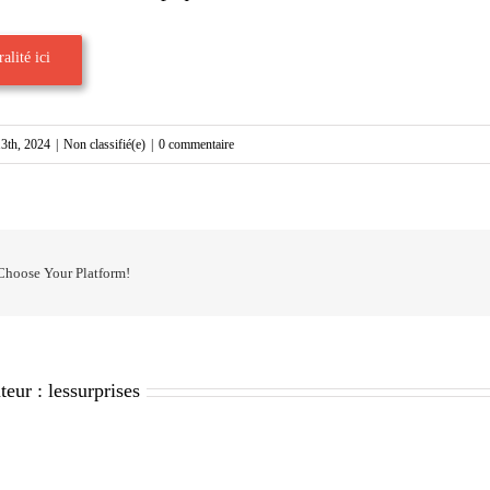
alité ici
3th, 2024
|
Non classifié(e)
|
0 commentaire
 Choose Your Platform!
teur :
lessurprises