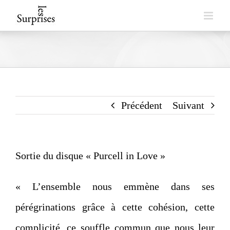
Skip
to
content
Précédent
Suivant
Sortie du disque « Purcell in Love »
« L’ensemble nous emmène dans ses
pérégrinations grâce à cette cohésion, cette
complicité, ce souffle commun que nous leur