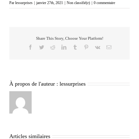
Par
lessurprises
|
janvier 27th, 2021
|
Non classifié(e)
|
0 commentaire
Share This Story, Choose Your Platform!
Facebook
Twitter
Reddit
LinkedIn
Tumblr
Pinterest
Vk
Email
À propos de l'auteur :
lessurprises
Articles similaires