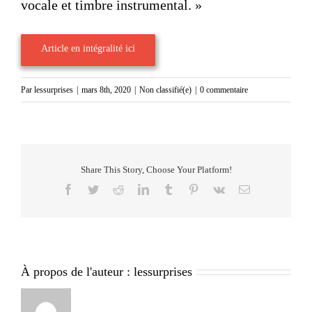
vocale et timbre instrumental. »
Article en intégralité ici
Par
lessurprises
|
mars 8th, 2020
|
Non classifié(e)
|
0 commentaire
Share This Story, Choose Your Platform!
Facebook
Twitter
Reddit
LinkedIn
Tumblr
Pinterest
Vk
Email
À propos de l'auteur :
lessurprises